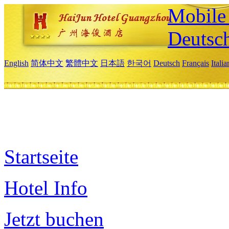
Mobile 
Deutsc
English
简体中文
繁體中文
日本語
한국어
Deutsch
Français
Itali
Startseite
Hotel Info
Jetzt buchen