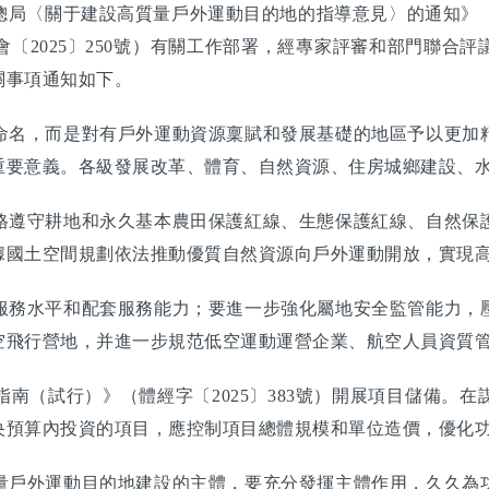
〈關于建設高質量戶外運動目的地的指導意見〉的通知》（國辦
2025〕250號）有關工作部署，經專家評審和部門聯合評
關事項通知如下。
名，而是對有戶外運動資源稟賦和發展基礎的地區予以更加精
重要意義。各級發展改革、體育、自然資源、住房城鄉建設、
遵守耕地和永久基本農田保護紅線、生態保護紅線、自然保護
據國土空間規劃依法推動優質自然資源向戶外運動開放，實現
務水平和配套服務能力；要進一步強化屬地安全監管能力，壓
空飛行營地，并進一步規范低空運動運營企業、航空人員資質
（試行）》（體經字〔2025〕383號）開展項目儲備。在
央預算內投資的項目，應控制項目總體規模和單位造價，優化
戶外運動目的地建設的主體，要充分發揮主體作用，久久為功