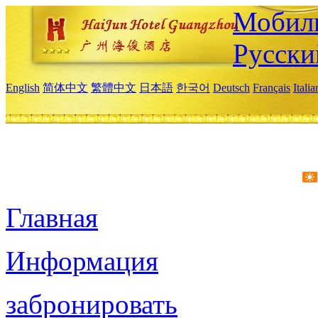
Мобиль
Русски
English
简体中文
繁體中文
日本語
한국어
Deutsch
Français
Itali
Главная
Информация
забронировать