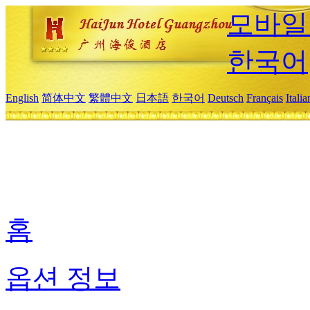
모바일
한국어
English
简体中文
繁體中文
日本語
한국어
Deutsch
Français
Itali
홈
옵션 정보