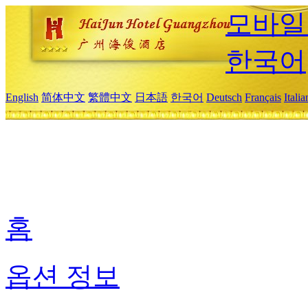
모바일
한국어
English
简体中文
繁體中文
日本語
한국어
Deutsch
Français
Itali
홈
옵션 정보