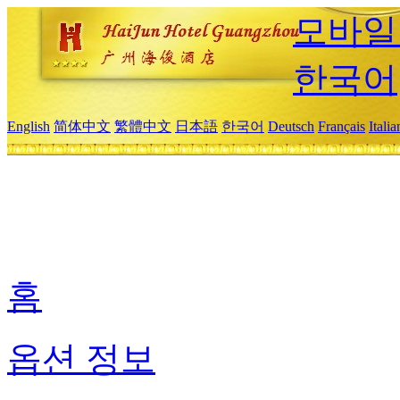
모바일
한국어
English
简体中文
繁體中文
日本語
한국어
Deutsch
Français
Itali
홈
옵션 정보