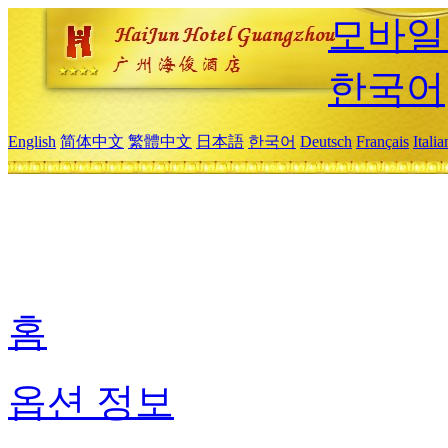
모바일
한국어
English
简体中文
繁體中文
日本語
한국어
Deutsch
Français
Itali
홈
옵션 정보