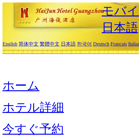
モバイ
日本語
English
简体中文
繁體中文
日本語
한국어
Deutsch
Français
Itali
ホーム
ホテル詳細
今すぐ予約