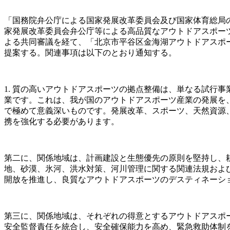
「国務院弁公庁による国家発展改革委員会及び国家体育総局の
家発展改革委員会弁公庁等による高品質なアウトドアスポーツの
よる共同審議を経て、「北京市平谷区金海湖アウトドアスポ
提案する。関連事項は以下のとおり通知する。
1. 質の高いアウトドアスポーツの拠点整備は、単なる試行
業です。これは、我が国のアウトドアスポーツ産業の発展を
で極めて意義深いものです。発展改革、スポーツ、天然資源
携を強化する必要があります。
第二に、関係地域は、計画建設と生態優先の原則を堅持し、
地、砂漠、氷河、洪水対策、河川管理に関する関連法規およ
開放を推進し、良質なアウトドアスポーツのデスティネーシ
第三に、関係地域は、それぞれの得意とするアウトドアスポ
安全監督責任を統合し、安全確保能力を高め、緊急救助体制