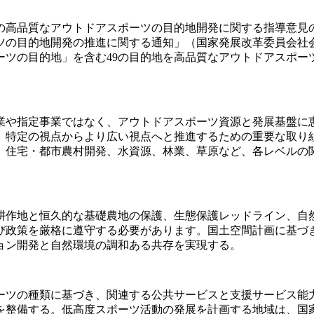
高品質なアウトドアスポーツの目的地開発に関する指導意見の伝達
目的地開発の推進に関する通知」（国家発展改革委員会社会[2
ーツの目的地」を含む49の目的地を高品質なアウトドアスポー
事業や指定事業ではなく、アウトドアスポーツ資源と発展基盤
、特定の視点からより広い視点へと推進するための重要な取り
、住宅・都市農村開発、水資源、林業、草原など、各レベルの
耕作地と恒久的な基礎農地の保護、生態保護レッドライン、自
び政策を厳格に遵守する必要があります。国土空間計画に基づ
ョン開発と自然環境の調和ある共存を実現する。
ーツの種類に基づき、関連する公共サービスと支援サービス能
を整備する。低高度スポーツ活動の発展を計画する地域は、国