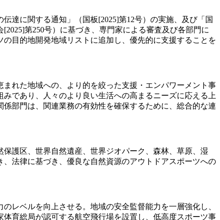
に関する通知」（国板[2025]第12号）の実施、及び「国
025]第250号）に基づき、専門家による審査及び各部門に
ツの目的地開発地域リストに追加し、優先的に支援することを
に恵まれた地域への、より的を絞った支援・エンパワーメント事
組みであり、人々のより良い生活への高まるニーズに応える上
関係部門は、関連業務の有効性を確保するために、総合的な連
然保護区、世界自然遺産、世界ジオパーク、森林、草原、湿
き、法律に基づき、優良な自然資源のアウトドアスポーツへの
力のレベルを向上させる。地域の安全監督能力を一層強化し、
家体育総局が認可する航空飛行場を設置し、低高度スポーツ事