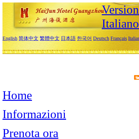
Version
Italiano
English
简体中文
繁體中文
日本語
한국어
Deutsch
Français
Itali
Home
Informazioni
Prenota ora