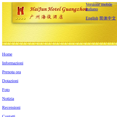
Versione mobile
Italiano
English
简体中文
Home
Informazioni
Prenota ora
Dotazioni
Foto
Notizia
Recensioni
Contatti