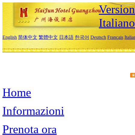
Version
Italiano
English
简体中文
繁體中文
日本語
한국어
Deutsch
Français
Itali
Home
Informazioni
Prenota ora